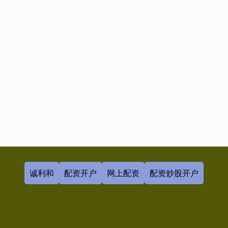
诚利和
配资开户
网上配资
配资炒股开户