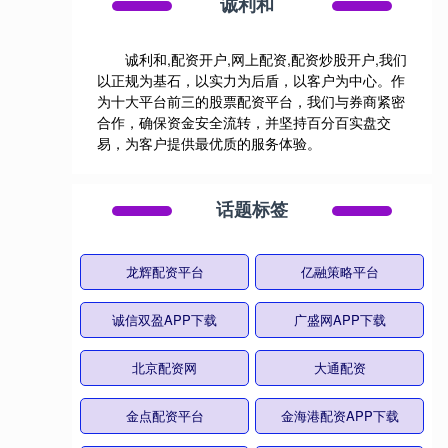
诚利和
诚利和,配资开户,网上配资,配资炒股开户,我们
以正规为基石，以实力为后盾，以客户为中心。作
为十大平台前三的股票配资平台，我们与券商紧密
合作，确保资金安全流转，并坚持百分百实盘交
易，为客户提供最优质的服务体验。
话题标签
龙辉配资平台
亿融策略平台
诚信双盈APP下载
广盛网APP下载
北京配资网
大通配资
金点配资平台
金海港配资APP下载