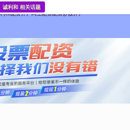
诚利和 相关话题
利和
配资开户
网上配资
配资炒股开户