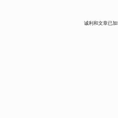
诚利和文章已加