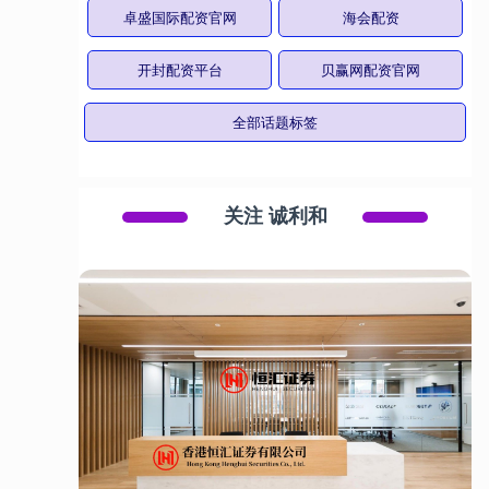
卓盛国际配资官网
海会配资
开封配资平台
贝赢网配资官网
全部话题标签
关注 诚利和