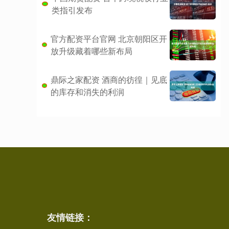
类指引发布
官方配资平台官网 北京朝阳区开
放升级藏着哪些新布局
鼎际之家配资 酒商的彷徨｜见底
的库存和消失的利润
友情链接：