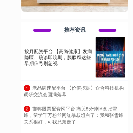
推荐资讯
按月配资平台 【高尚健康】发病
隐匿、确诊即晚期，胰腺癌这些
早期信号别忽视
​老品牌速配平台 【价值挖掘】众合科技机构
1
调研交流会圆满落幕
​邯郸股票配资网平台 痛哭8分钟悼念张雪
2
峰，留学千万粉丝网红暴叔坦白了：我和张雪峰
关系很好，可我兄弟走了