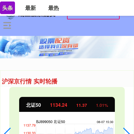
头条
最新
最热
沪深京行情 实时轮播
北证50
1134.24
11.37
1.01%