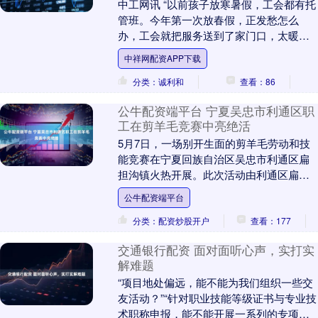
中工网讯 “以前孩子放寒暑假，工会都有托
管班。今年第一次放春假，正发愁怎么
办，工会就把服务送到了家门口，太暖心
了！”日前，山东省威海市文登区首个“文启
中祥网配资APP下载
星”春假托....
分类：诚利和
查看：86
公牛配资端平台 宁夏吴忠市利通区职
工在剪羊毛竞赛中亮绝活
5月7日，一场别开生面的剪羊毛劳动和技
能竞赛在宁夏回族自治区吴忠市利通区扁
担沟镇火热开展。此次活动由利通区扁担
沟镇工会联合会主办、南梁村工会承办。
公牛配资端平台
来自南梁村及周....
分类：配资炒股开户
查看：177
交通银行配资 面对面听心声，实打实
解难题
“项目地处偏远，能不能为我们组织一些交
友活动？”“针对职业技能等级证书与专业技
术职称申报，能不能开展一系列的专项培