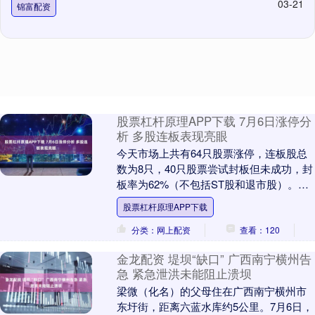
03-21
锦富配资
股票杠杆原理APP下载 7月6日涨停分
析 多股连板表现亮眼
今天市场上共有64只股票涨停，连板股总
数为8只，40只股票尝试封板但未成功，封
板率为62%（不包括ST股和退市股）。在
焦点股方面，PCB概念股贤丰控股在14天
股票杠杆原理APP下载
内....
分类：网上配资
查看：120
金龙配资 堤坝“缺口” 广西南宁横州告
急 紧急泄洪未能阻止溃坝
梁微（化名）的父母住在广西南宁横州市
东圩街，距离六蓝水库约5公里。7月6日，