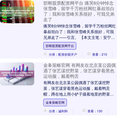
邯郸股票配资网平台 痛哭8分钟悼念
张雪峰，留学千万粉丝网红暴叔坦白
了：我和张雪峰关系很好，可我兄弟
走了
痛哭8分钟悼念张雪峰，留学千万粉丝网红
暴叔坦白了：我和张雪峰关系很好，可我
兄弟走了——引言。 【本文主笔：安宁】
痛哭8分钟悼念张雪峰，暴叔坦白了：我和
邯郸股票配资网平台
张雪峰关....
分类：配资炒股开户
查看：215
金夆策略官网 有网友在北京某公园偶
遇了张艺谋挖野菜，张艺谋穿着黑色
运动服，戴着鸭舌
有网友在北京某公园偶遇了张艺谋挖野
菜，张艺谋穿着黑色运动服，戴着鸭舌
帽，蹲在地上用小铲子撬着地里的野菜，
动作十分娴熟，旁边的塑料袋已经装了小
金夆策略官网
半袋子了。 从视频来....
分类：诚利和
查看：130