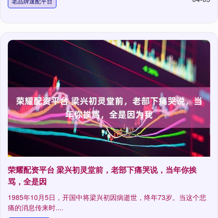
老品牌速配平台
荣耀配资平台 梁兴初灵堂前，老部下痛哭说，当年你挨
骂，全是因
1985年10月5日，开国中将梁兴初因病逝世，终年73岁。当这个悲
痛的消息传来时....