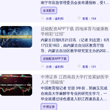
南宁市应急管理委员会发布通报称，受10
号台风“美莎克”影响，该市大部出现暴雨到
金龙配资
大暴雨....
分类：诚利和
查看：154
还能配资APP下载 四地体育与健康教
学精彩“过招”
内蒙古日报6月21日讯 （记者 刘志贤）6月
17日至18日，由内蒙古自治区教育厅指
导、内蒙古自治区教学研究室主办的2026
年东北三省一区中小学体育与健康教学观
还能配资APP下载
摩....
分类：诚利和
查看：131
中博证券 江西南昌大学打造紧缺医学
人才“强磁场”
中国教育报记者 甘甜 3年前，郭婉玉完成
在南昌大学麻醉学专业的研究生学习，一
毕业就通过绿色通道入职江西遂昌县人民
医院麻醉科。如今，南昌大学每年稳定招
中博证券
录300余名....