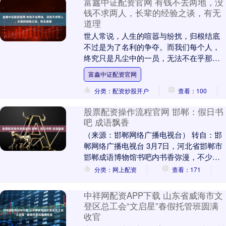
富鑫中证配资官网 有钱不去两地，没
钱不求两人，长辈的经验之谈，有无
道理
世人常说，人生的喧嚣与纷扰，归根结底
不过是为了名利的争夺。而我们每个人，
终究只是凡尘中的一员，无法不在乎那些
外在的诱惑。毕竟，人的生存离不开金
富鑫中证配资官网
钱，它是生活的根本....
分类：配资炒股开户
查看：100
股票配资操作流程官网 邯郸：假日书
吧 成语飘香
（来源：邯郸网络广播电视台） 转自：邯
郸网络广播电视台 3月7日，河北省邯郸市
邯郸成语博物馆书吧内书香弥漫，不少市
民来此度过周末时光。现场工作人员通过
分类：网上配资
查看：171
讲述成语典....
中祥网配资APP下载 山东省威海市文
登区总工会“文启星”春假托管班圆满
收官