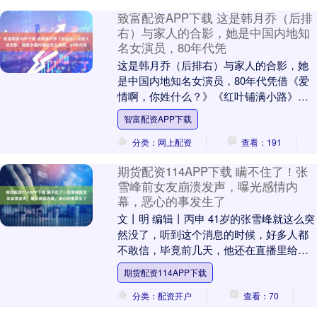
致富配资APP下载 这是韩月乔（后排
右）与家人的合影，她是中国内地知
名女演员，80年代凭
这是韩月乔（后排右）与家人的合影，她
是中国内地知名女演员，80年代凭借《爱
情啊，你姓什么？》《红叶铺满小路》等
作品走红，塑造的“韩莎莎”等角色深入人
智富配资APP下载
心。 她出身....
分类：网上配资
查看：191
期货配资114APP下载 瞒不住了！张
雪峰前女友崩溃发声，曝光感情内
幕，恶心的事发生了
文丨明 编辑丨丙申 41岁的张雪峰就这么突
然没了，听到这个消息的时候，好多人都
不敢信，毕竟前几天，他还在直播里给学
生们讲考研避坑，精神状态都不错。 而更
期货配资114APP下载
让人意想....
分类：配资开户
查看：70