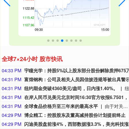
全球7×24小时 股市快讯
04:33 PM
04:31 PM
04:31 PM
纽约期金突破4360美元/盎司，日内涨1.40%。
04:31 PM
在岸人民币兑美
04:31 PM
全球食品价格升至三年来的最高水平
由于对关键粮食出口通道的担忧加剧，加之全球主要产区遭遇恶劣天气，全球食品价格7月小幅上涨，达到三年多来的最高水平。联合国粮农组织周五发布的报告显示，7月份联合国食品商品价格指数环比上涨0.6%，其中粮食、糖和植物油价格涨幅居前。全球粮食市场的关注点已从美伊战争初期引发的动荡，转向收成疲软、贸易不确定性和持续的天气担忧。俄乌之间升级的袭击行动，加剧了市场对黑海这一关键粮食出口地区供应的担忧，推动小麦价格在6月份升至两年来的最高水平。与此同时，极端高温导致作物受损，欧洲正面临有记录以来最严重的粮食减产之一，而美国主要产区的干旱也威胁着玉米和大豆的产量。伊朗冲突导致化肥供应中断和能源成本上涨，再加上厄尔尼诺现象异常强劲 ，意味着全球食品市场正面临新一轮的生产和贸易风险。
04:29 PM
博众精工：控股股东及董高减持股份计划提前终止
04:29 PM