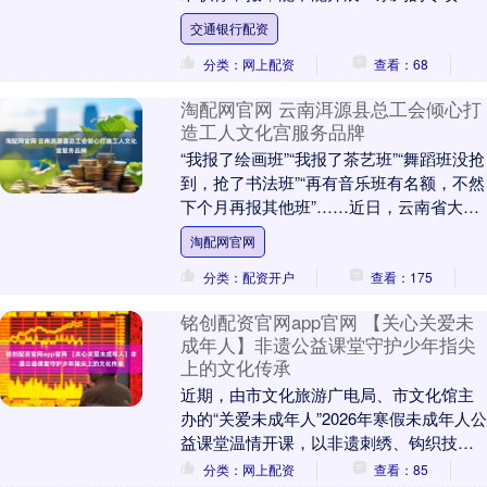
训？”“能否在项目驻地增设一个心理解压
交通银行配资
室？”…....
分类：网上配资
查看：68
淘配网官网 云南洱源县总工会倾心打
造工人文化宫服务品牌
“我报了绘画班”“我报了茶艺班”“舞蹈班没抢
到，抢了书法班”“再有音乐班有名额，不然
下个月再报其他班”……近日，云南省大理
州洱源县工人文化宫职工公益培训班再次
淘配网官网
掀....
分类：配资开户
查看：175
铭创配资官网app官网 【关心关爱未
成年人】非遗公益课堂守护少年指尖
上的文化传承
近期，由市文化旅游广电局、市文化馆主
办的“关爱未成年人”2026年寒假未成年人公
益课堂温情开课，以非遗刺绣、钩织技艺
为载体，邀请灵武刺绣技艺代表性非遗传
分类：网上配资
查看：85