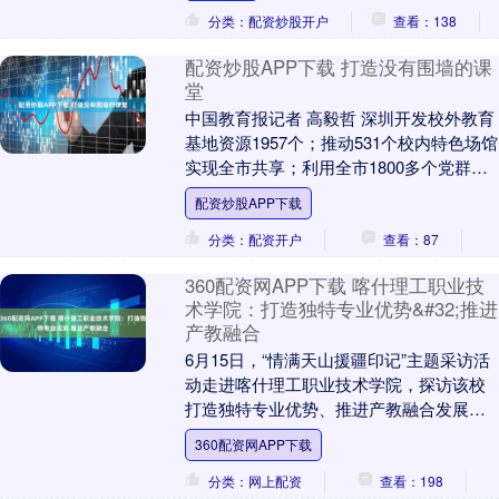
分类：配资炒股开户
查看：138
配资炒股APP下载 打造没有围墙的课
堂
中国教育报记者 高毅哲 深圳开发校外教育
基地资源1957个；推动531个校内特色场馆
实现全市共享；利用全市1800多个党群服
务中心建设科学小屋和社区书房 深圳共....
配资炒股APP下载
分类：配资开户
查看：87
360配资网APP下载 喀什理工职业技
术学院：打造独特专业优势&#32;推进
产教融合
6月15日，“情满天山援疆印记”主题采访活
动走进喀什理工职业技术学院，探访该校
打造独特专业优势、推进产教融合发展的
实践成果。 喀什理工职业技术学院是由上
360配资网APP下载
海市对口....
分类：网上配资
查看：198